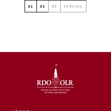
01
02
03
SPÉCIAL