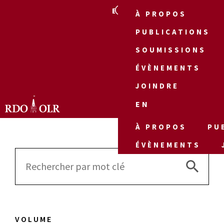
EN
À PROPOS
PUBLICATIONS
SOUMISSIONS
ÉVÈNEMENTS
JOINDRE
EN
À PROPOS
PU
ÉVÈNEMENTS
Search 
Search
for:
VOLUME