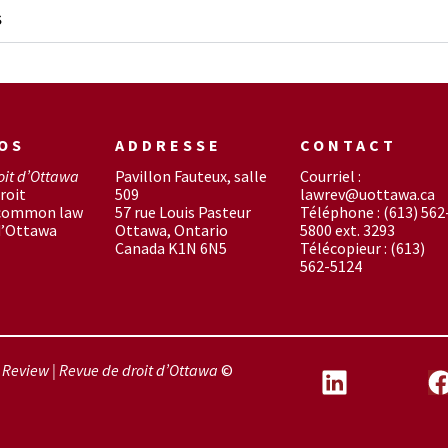
S
OS
ADDRESSE
CONTACT
oit d’Ottawa
Pavillon Fauteux, salle
Courriel :
roit
509
lawrev@uottawa.ca
 common law
57 rue Louis Pasteur
Téléphone : (613) 562
d’Ottawa
Ottawa, Ontario
5800 ext. 3293
Canada K1N 6N5
Télécopieur : (613)
562-5124
Review | Revue de droit d’Ottawa
©