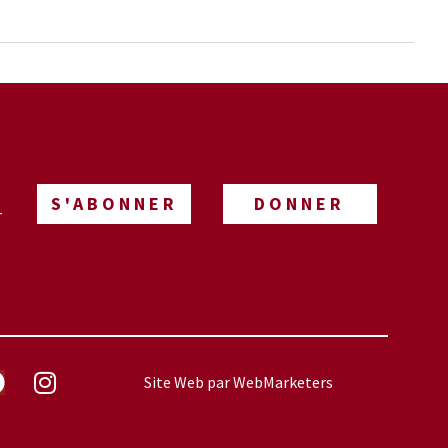
S'ABONNER
DONNER
-
Site Web par
WebMarketers