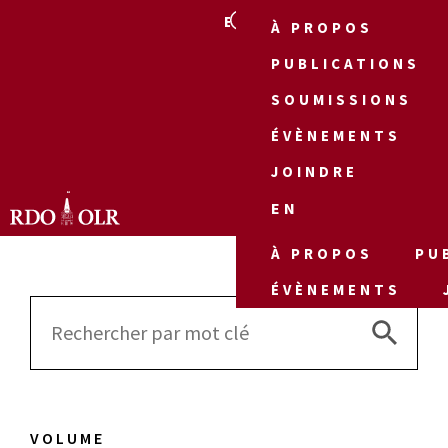
EN
À PROPOS
PUBLICATIONS
SOUMISSIONS
ÉVÈNEMENTS
JOINDRE
EN
À PROPOS
PU
ÉVÈNEMENTS
Search 
Search
for:
VOLUME