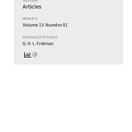
Section
Articles
Numéro
Volume 13
· Numéro
01
Auteur(s)•trice(s)
G. H. L. Fridman