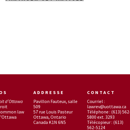
OS
ADDRESSE
CONTACT
oit d’Ottawa
Pavillon Fauteux, salle
Courriel :
roit
509
lawrev@uottawa.ca
 common law
57 rue Louis Pasteur
Téléphone : (613) 562
d’Ottawa
Ottawa, Ontario
5800 ext. 3293
Canada K1N 6N5
Télécopieur : (613)
562-5124