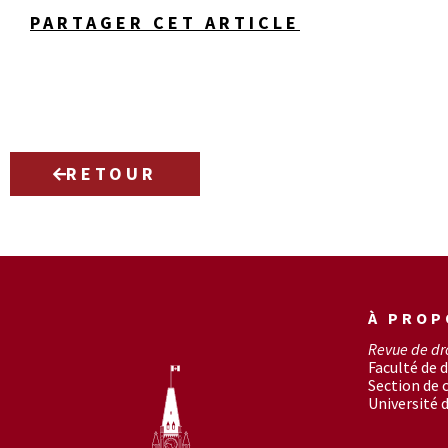
PARTAGER CET ARTICLE
RETOUR
À PROP
Revue de dr
Faculté de d
Section de
Université 