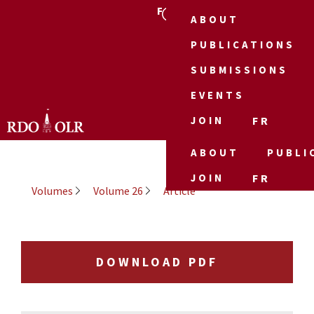
FR
ABOUT
PUBLICATIONS
SUBMISSIONS
EVENTS
JOIN
FR
ABOUT
PUBLI
JOIN
FR
Volumes
Volume 26
Article
DOWNLOAD PDF