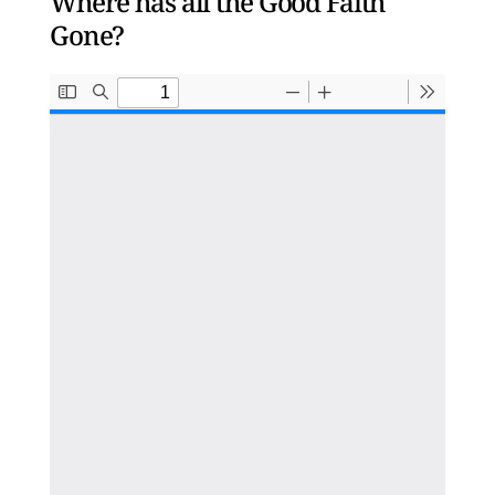
Where has all the Good Faith
Gone?