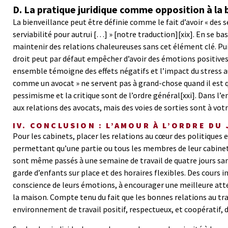
D. La pratique juridique comme opposition à la 
La bienveillance peut être définie comme le fait d’avoir « de
serviabilité pour autrui […] » [notre traduction]
[xix]
. En se ba
maintenir des relations chaleureuses sans cet élément clé. Puisq
droit peut par défaut empêcher d’avoir des émotions positives
ensemble témoigne des effets négatifs et l’impact du stress au 
comme un avocat » ne servent pas à grand-chose quand il est q
pessimisme et la critique sont de l’ordre général
[xxi]
. Dans l’
aux relations des avocats, mais des voies de sorties sont à votr
IV. CONCLUSION : L’AMOUR À L’ORDRE DU
Pour les cabinets, placer les relations au cœur des politiques
permettant qu’une partie ou tous les membres de leur cabinet 
sont même passés à une semaine de travail de quatre jours sans
garde d’enfants sur place et des horaires flexibles. Des cours 
conscience de leurs émotions, à encourager une meilleure attent
la maison. Compte tenu du fait que les bonnes relations au tra
environnement de travail positif, respectueux, et coopératif, 