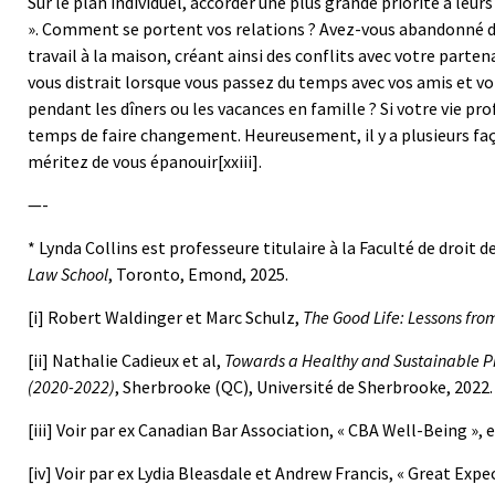
Sur le plan individuel, accorder une plus grande priorité à leurs
». Comment se portent vos relations ? Avez-vous abandonné de
travail à la maison, créant ainsi des conflits avec votre parte
vous distrait lorsque vous passez du temps avec vos amis et vo
pendant les dîners ou les vacances en famille ? Si votre vie pr
temps de faire changement. Heureusement, il y a plusieurs façon
méritez de vous épanouir
[xxiii]
.
—-
* Lynda Collins est professeure titulaire à la Faculté de droit
Law School
, Toronto, Emond, 2025.
[i] Robert Waldinger et Marc Schulz,
The Good Life: Lessons fro
[ii]
Nathalie Cadieux et al,
Towards a Healthy and Sustainable Pr
(2020-2022)
, Sherbrooke (QC), Université de Sherbrooke, 2022.
[iii]
Voir par ex Canadian Bar Association, « CBA Well-Being », 
[iv]
Voir par ex Lydia Bleasdale et Andrew Francis, « Great Expe