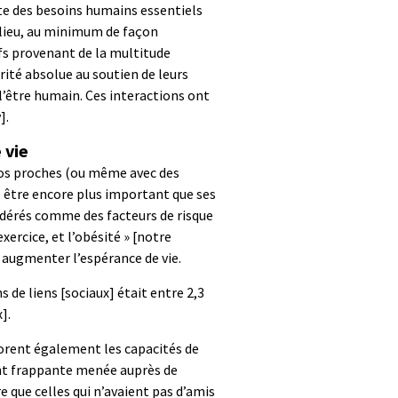
te des besoins humains essentiels
r lieu, au minimum de façon
ifs provenant de la multitude
rité absolue au soutien de leurs
l’être humain. Ces interactions ont
v]
.
 vie
nos proches (ou même avec des
être encore plus important que ses
sidérés comme des facteurs de risque
ercice, et l’obésité » [notre
nt augmenter l’espérance de vie.
 de liens [sociaux] était entre 2,3
x]
.
iorent également les capacités de
ent frappante menée auprès de
e que celles qui n’avaient pas d’amis