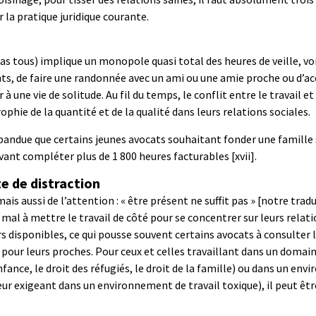
 la pratique juridique courante.
s tous) implique un monopole quasi total des heures de veille, voi
ants, de faire une randonnée avec un ami ou une amie proche ou d
e vie de solitude. Au fil du temps, le conflit entre le travail et 
ophie de la quantité et de la qualité dans leurs relations sociales.
ndue que certains jeunes avocats souhaitant fonder une famille so
evant compléter plus de 1 800 heures facturables
[xvii]
.
e de distraction
s aussi de l’attention : « être présent ne suffit pas » [notre trad
u mal à mettre le travail de côté pour se concentrer sur leurs relat
 disponibles, ce qui pousse souvent certains avocats à consulter 
ion pour leurs proches. Pour ceux et celles travaillant dans un doma
fance, le droit des réfugiés, le droit de la famille) ou dans un env
r exigeant dans un environnement de travail toxique), il peut être 