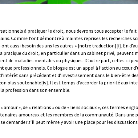
tionnels à pratiquer le droit, nous devrons tous accepter le fait 
umains. Comme l’ont démontré à maintes reprises les recherches sci
ls ont aussi besoin des uns les autres » [notre traduction]
[i]
. En d’a
s la pratique du droit, en particulier dans un cabinet privé, peuve
ent de maladies mentales ou physiques. D’autre part, celles-ci pe
nt que professionnels. Ce blogue est un appel à l’action au cœur d’
e d’intérêt sans précédent et d’investissement dans le bien-être de
açon plus soutenable
[iv]
. Il est temps d’accorder la priorité aux in
 la profession dans son ensemble.
’« amour », de « relations » ou de « liens sociaux », ces termes eng
s partenaires amoureux et les membres de la communauté. Dans une p
 se demander s’il peut même y avoir une place pour les discussions s