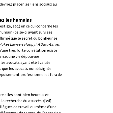
devriez placer les liens sociaux au
ez les humains
stige, etc.) en ce qui concerne les
humain (celle-ci ayant suivi ses
ffirmé que le secret du bonheur se
Makes Lawyers Happy? A Data-Driven
’une très forte corrélation existe
nverse, une vie dépourvue
 les avocats ayant été évalués
es que les avocats non désignés
’épuisement professionnel et fera de
e elles sont bien heureux et
 la recherche du « succès »
[xvi]
collègues de travail ou même d’une
 éléments : du temps, de l’attention