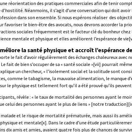
d’une réorientation des pratiques commerciales afin de tenir comp
 d’hostilité. Néanmoins, il s’agit d’une conversation qui doit avoi
rofession dans son ensemble. Si nous espérons réaliser des object
ur favoriser le bien-être des avocats, nous devrons accorder la prio
teractions sociales fréquemment est le facteur clé du bonheur chez 
ilience mentale et physique et elles améliorent l’espérance de vie
[
méliore la santé physique et accroît l’espérance de
porte le fait d’avoir régulièrement des échanges chaleureux avec 
e fait de bien s’occuper de sa « santé sociale »
[vii]
pourrait même 
xplique un chercheur, « l’isolement social et la solitude sont con
ntes, comme le tabagisme, la mauvaise alimentation, le manque d’ex
s sur le physique est tellement fort qu’il a été prouvé qu’ils peuve
pants, révèle : « le taux de mortalité des personnes ayant le moins
e celui des personnes ayant le plus de liens » [notre traduction]
[i
 malade et le risque de mortalité prématurée, mais aussi ils amél
é physique et mentale
[x]
. Dans le cadre d’une étude particulièrem
ns dix amis et amies, avaient quatre fois plus de chances de survivr