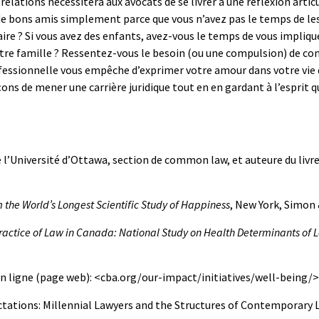
 relations nécessitera aux avocats de se livrer à une réflexion artic
 bons amis simplement parce que vous n’avez pas le temps de les
naire ? Si vous avez des enfants, avez-vous le temps de vous impliqu
tre famille ? Ressentez-vous le besoin (ou une compulsion) de cons
ofessionnelle vous empêche d’exprimer votre amour dans votre vie de
s de mener une carrière juridique tout en en gardant à l’esprit qu’i
 de l’Université d’Ottawa, section de common law, et auteure du livr
m the World
’
s Longest Scientific Study of Happiness
, New York, Simon &
actice of Law in Canada: National Study on Health Determinants of L
en ligne (page web): <cba.org/our-impact/initiatives/well-being/>
ctations: Millennial Lawyers and the Structures of Contemporary Le