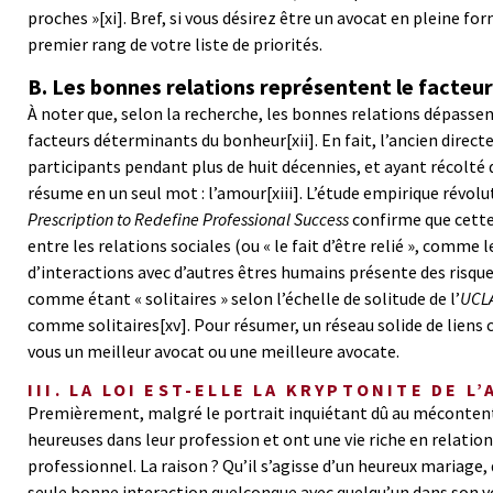
proches »
[xi]
. Bref, si vous désirez être un avocat en pleine f
premier rang de votre liste de priorités.
B. Les bonnes relations représentent le facteu
À noter que, selon la recherche, les bonnes relations dépassent
facteurs déterminants du bonheur
[xii]
. En fait, l’ancien dire
participants pendant plus de huit décennies, et ayant récolté
résume en un seul mot : l’amour
[xiii]
. L’étude empirique révol
Prescription to Redefine Professional Success
confirme que cette 
entre les relations sociales (ou « le fait d’être relié », comme 
d’interactions avec d’autres êtres humains présente des risqu
comme étant « solitaires » selon l’échelle de solitude de l’
UCL
comme solitaires
[xv]
. Pour résumer, un réseau solide de lien
vous un meilleur avocat ou une meilleure avocate.
III. LA LOI EST-ELLE LA KRYPTONITE DE L
Premièrement, malgré le portrait inquiétant dû au mécontente
heureuses dans leur profession et ont une vie riche en relation
professionnel. La raison ? Qu’il s’agisse d’un heureux mariage,
seule bonne interaction quelconque avec quelqu’un dans son voi