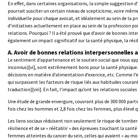
En effet, dans certaines organisations, la simple suggestion 
pourrait susciter un certain niveau de scepticisme, voire même
individuelle pour chaque avocat, et idéalement au sein de la p
d’initiatives actuellement en place au sein de la profession po
relations. Pourquoi ? Il a été prouvé que d’avoir de bonnes in
également un impact significatif sur la santé physique, la rés
A. Avoir de bonnes relations interpersonnelles a
Le sentiment d’appartenance et le soutien social que nous ap
inconnus)
[vi]
, sont extrêmement bons pour la santé physique. L
décisions en matière d’alimentation d’exercice, etc. Comme l’e
qui surpassent les facteurs de risque liés aux habitudes coura
traduction]
[viii]
. En fait, l’impact qu’ont les relations sociale
Une étude de grande envergure, couvrant plus de 300 000 partici
fois chez les hommes et 2,8 fois chez les femmes, plus élevé qu
Les liens sociaux réduisent non seulement le risque de tomber
résilience et de se « réétablir » des épreuves touchant la sant
femmes atteintes du cancer du sein, celles qui avaient « au moi