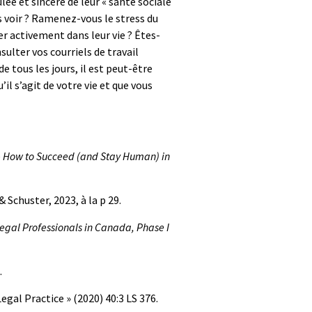
ulée et sincère de leur « santé sociale
 voir ? Ramenez-vous le stress du
er activement dans leur vie ? Êtes-
ulter vos courriels de travail
 tous les jours, il est peut-être
l s’agit de votre vie et que vous
e
How to Succeed (and Stay Human) in
 Schuster, 2023, à la p 29.
egal Professionals in Canada, Phase I
.
gal Practice » (2020) 40:3 LS 376.