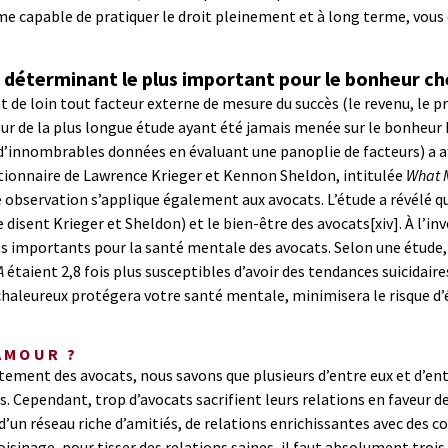
orme capable de pratiquer le droit pleinement et à long terme, vous 
r déterminant le plus important pour le bonheur ch
 de loin tout facteur externe de mesure du succès (le revenu, le pre
cteur de la plus longue étude ayant été jamais menée sur le bonheur 
 d’innombrables données en évaluant une panoplie de facteurs) a a
utionnaire de Lawrence Krieger et Kennon Sheldon, intitulée
What 
observation s’applique également aux avocats. L’étude a révélé qu
le disent Krieger et Sheldon) et le bien-être des avocats
[xiv]
. À l’i
es importants pour la santé mentale des avocats. Selon une étude,
A
étaient 2,8 fois plus susceptibles d’avoir des tendances suicidair
s chaleureux protégera votre santé mentale, minimisera le risque d
’AMOUR ?
ment des avocats, nous savons que plusieurs d’entre eux et d’entr
s. Cependant, trop d’avocats sacrifient leurs relations en faveur de
 d’un réseau riche d’amitiés, de relations enrichissantes avec des 
sinage, pour tisser des relations saines, il faut absolument trois