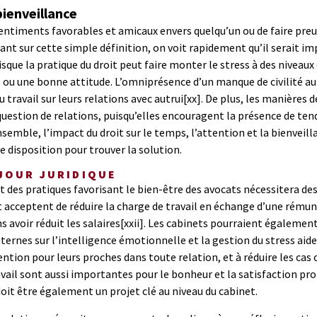
bienveillance
s sentiments favorables et amicaux envers quelqu’un ou de faire pr
sant sur cette simple définition, on voit rapidement qu’il serait im
ue la pratique du droit peut faire monter le stress à des niveaux q
 ou une bonne attitude. L’omniprésence d’un manque de civilité au 
travail sur leurs relations avec autrui
[xx]
. De plus, les manières d
uestion de relations, puisqu’elles encouragent la présence de tend
ensemble, l’impact du droit sur le temps, l’attention et la bienvei
e disposition pour trouver la solution.
 JOUR JURIDIQUE
 et des pratiques favorisant le bien-être des avocats nécessitera 
acceptent de réduire la charge de travail en échange d’une rémun
 avoir réduit les salaires
[xxii]
. Les cabinets pourraient également 
internes sur l’intelligence émotionnelle et la gestion du stress aid
ion pour leurs proches dans toute relation, et à réduire les cas où
vail sont aussi importantes pour le bonheur et la satisfaction pro
doit être également un projet clé au niveau du cabinet.