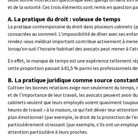
et de la volonté. Ces trois éléments sont remis en question par
A. La pratique du droit : voleuse de temps
La pratique contemporaine du droit dans plusieurs cabinets (pa
consacrées au sommeil. L’impossibilité de dîner avec ses enf
rendez-vous médical important contribue activement à mener à un
lorsqu’on suit l’horaire habituel des avocats peut mener à l’atr
En effet, le manque de temps est une expérience tellement répa
cette proportion passait à 81,5 % parmi les professionnels d
B. La pratique juridique comme source constant
Cultiver les bonnes relations exige non seulement du temps, mai
et de l’importance de leur travail, les avocats peuvent avoir d
cabinets veulent que leurs employés soient quasiment toujours
heures de travail » à la maison, ce qui fait dévier leur attent
plan émotionnel (par exemple, le droit de la protection de l’en
particulièrement stressant (par exemple, s’ils ont un employeu
attention particulière à leurs proches.