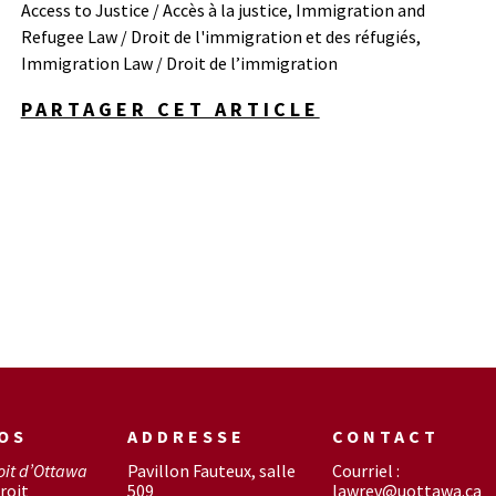
Access to Justice / Accès à la justice
,
Immigration and
Refugee Law / Droit de l'immigration et des réfugiés
,
Immigration Law / Droit de l’immigration
PARTAGER CET ARTICLE
OS
ADDRESSE
CONTACT
oit d’Ottawa
Pavillon Fauteux, salle
Courriel :
roit
509
lawrev@uottawa.ca