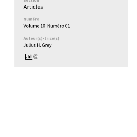
Section
Articles
Numéro
Volume 10
· Numéro
01
Auteur(s)•trice(s)
Julius H. Grey