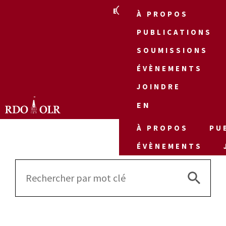
EN
À PROPOS
PUBLICATIONS
SOUMISSIONS
ÉVÈNEMENTS
JOINDRE
EN
À PROPOS
PU
ÉVÈNEMENTS
Search 
Search
for: