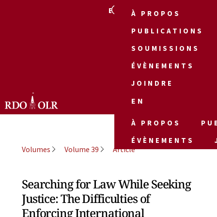
EN
À PROPOS
PUBLICATIONS
SOUMISSIONS
ÉVÈNEMENTS
JOINDRE
EN
À PROPOS
PU
ÉVÈNEMENTS
Volumes
Volume 39
Article
Searching for Law While Seeking
Justice: The Difficulties of
Enforcing International