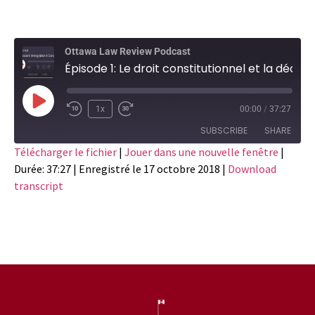
Ottawa Law Review Podcast
Épisode 1: Le droit constitutionnel et la déontologie juridique avec Adam Dodek
1x
00:00
/
37:27
SUBSCRIBE
SHARE
Télécharger le fichier
|
Jouer dans une nouvelle fenêtre
|
Durée: 37:27
|
Enregistré le 17 octobre 2018
|
Download
SHARE
RSS FEED
transcript
LINK
EMBED