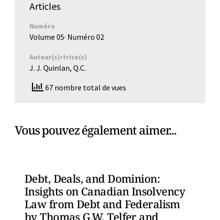
Articles
Numéro
Volume 05
· Numéro
02
Auteur(s)•trice(s)
J. J. Quinlan, Q.C.
67 nombre total de vues
Vous pouvez également aimer...
Debt, Deals, and Dominion:
Insights on Canadian Insolvency
Law from Debt and Federalism
by Thomas G.W. Telfer and