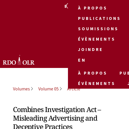
EN
À PROPOS
PUBLICATIONS
SOUMISSIONS
ÉVÈNEMENTS
JOINDRE
EN
À PROPOS
PU
ÉVÈNEMENTS
Volumes
Volume 05
Article
Combines Investigation Act –
Misleading Advertising and
Deceptive Practices