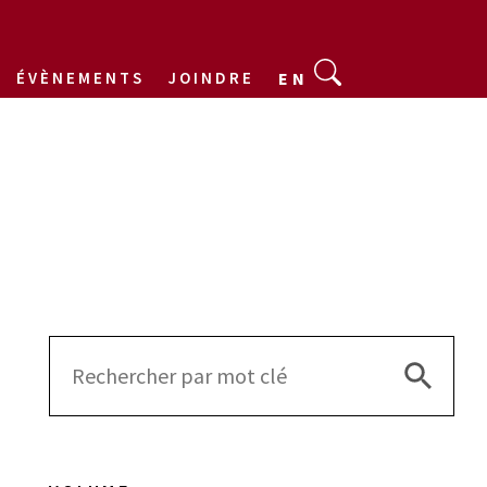
ÉVÈNEMENTS
JOINDRE
EN
Search 
Search
for: