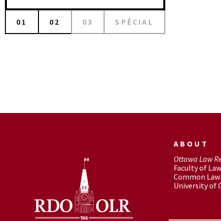
01
02
03
SPÉCIAL
ABOUT
Ottawa Law R
Faculty of La
Common Law 
University of