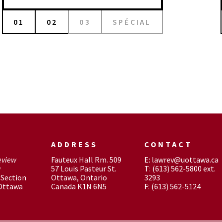
01
02
03
SPÉCIAL
ADDRESS
CONTACT
eview
Fauteux Hall Rm. 509
E: lawrev@uottawa.ca
w
57 Louis Pasteur St.
T: (613) 562-5800 ext.
Section
Ottawa, Ontario
3293
 Ottawa
Canada K1N 6N5
F: (613) 562-5124