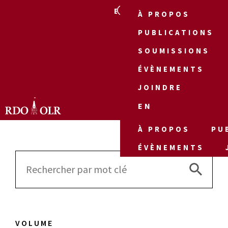
EN
À PROPOS
PUBLICATIONS
SOUMISSIONS
ÉVÈNEMENTS
JOINDRE
EN
À PROPOS
PU
ÉVÈNEMENTS
Search 
Search
for:
VOLUME