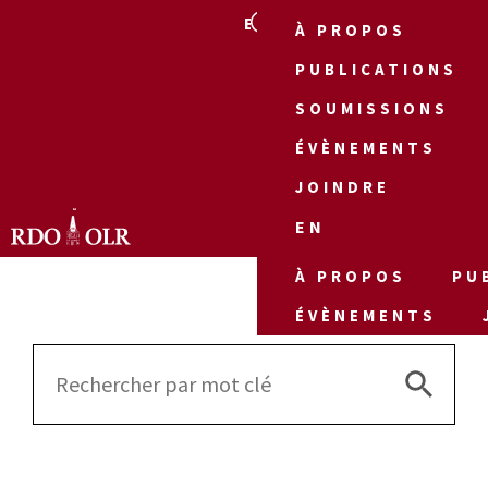
EN
À PROPOS
PUBLICATIONS
SOUMISSIONS
ÉVÈNEMENTS
JOINDRE
EN
À PROPOS
PU
ÉVÈNEMENTS
Search 
Search
for: