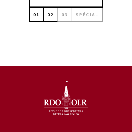
01
02
03
SPÉCIAL