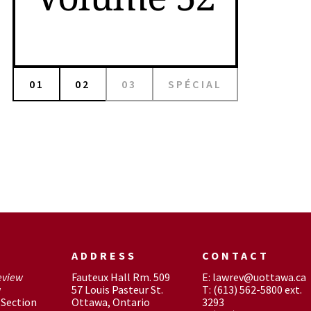
01
02
03
SPÉCIAL
ADDRESS
CONTACT
eview
Fauteux Hall Rm. 509
E: lawrev@uottawa.ca
w
57 Louis Pasteur St.
T: (613) 562-5800 ext.
Section
Ottawa, Ontario
3293