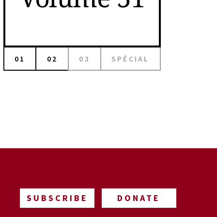
01
02
03
SPÉCIAL
SUBSCRIBE
DONATE