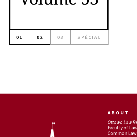
01
02
03
SPÉCIAL
ABOUT
Ottawa Law R
Faculty of La
Common Law 