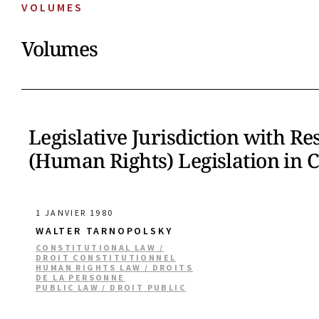
VOLUMES
Volumes
Legislative Jurisdiction with Re
(Human Rights) Legislation in 
1 JANVIER 1980
WALTER TARNOPOLSKY
CONSTITUTIONAL LAW /
DROIT CONSTITUTIONNEL
HUMAN RIGHTS LAW / DROITS
DE LA PERSONNE
PUBLIC LAW / DROIT PUBLIC