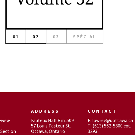
01
02
03
SPÉCIAL
ADDRESS
CONTACT
eview
Fauteux Hall Rm. 509
E: lawrev@uottawa.ca
w
57 Louis Pasteur St.
T: (613) 562-5800 ext.
Section
Ottawa, Ontario
3293