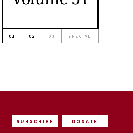
01
02
03
SPÉCIAL
SUBSCRIBE
DONATE