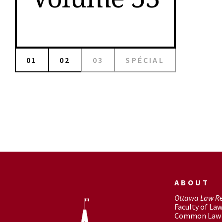
01
02
03
SPÉCIAL
ABOUT
Ottawa Law R
Faculty of La
Common Law 