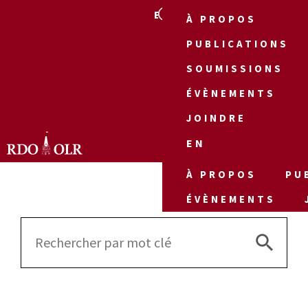
EN
À PROPOS
PUBLICATIONS
SOUMISSIONS
ÉVÈNEMENTS
JOINDRE
EN
À PROPOS
PU
ÉVÈNEMENTS
Search 
Search
for: