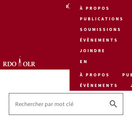
EN
À PROPOS
PUBLICATIONS
SOUMISSIONS
ÉVÈNEMENTS
JOINDRE
EN
À PROPOS
PU
ÉVÈNEMENTS
Search 
Search
for: