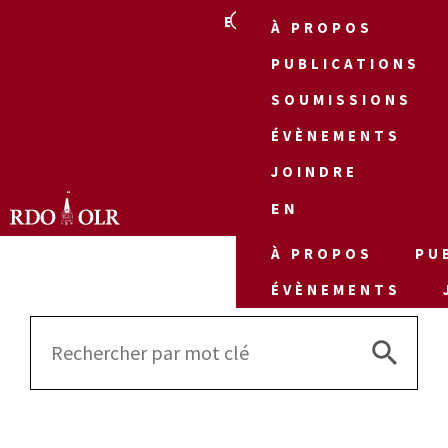
EN
À PROPOS
PUBLICATIONS
SOUMISSIONS
ÉVÈNEMENTS
JOINDRE
EN
À PROPOS
PU
ÉVÈNEMENTS
Search 
Search
for: