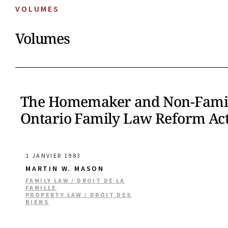
VOLUMES
Volumes
The Homemaker and Non-Family 
Ontario Family Law Reform Act, 
1 JANVIER 1983
MARTIN W. MASON
FAMILY LAW / DROIT DE LA
FAMILLE
PROPERTY LAW / DROIT DES
BIENS