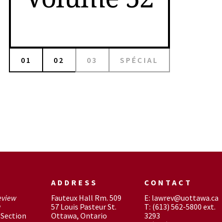
01
02
03
SPÉCIAL
ADDRESS
CONTACT
eview
Fauteux Hall Rm. 509
E: lawrev@uottawa.ca
w
57 Louis Pasteur St.
T: (613) 562-5800 ext.
Section
Ottawa, Ontario
3293