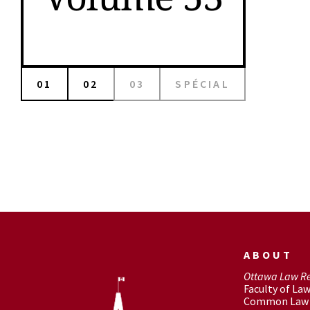
01
02
03
SPÉCIAL
ABOUT
Ottawa Law R
Faculty of La
Common Law 