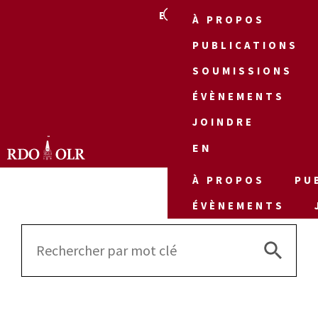
EN
À PROPOS
PUBLICATIONS
SOUMISSIONS
ÉVÈNEMENTS
JOINDRE
EN
À PROPOS
PU
ÉVÈNEMENTS
Search 
Search
for: