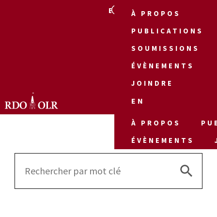
EN
À PROPOS
PUBLICATIONS
SOUMISSIONS
ÉVÈNEMENTS
JOINDRE
EN
À PROPOS
PU
ÉVÈNEMENTS
Search 
Search
for: