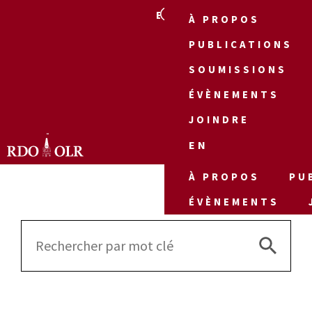
EN
À PROPOS
PUBLICATIONS
SOUMISSIONS
ÉVÈNEMENTS
JOINDRE
EN
À PROPOS
PU
ÉVÈNEMENTS
Search 
Search
for: