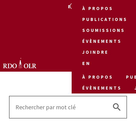
EN
À PROPOS
PUBLICATIONS
SOUMISSIONS
ÉVÈNEMENTS
JOINDRE
EN
À PROPOS
PU
ÉVÈNEMENTS
Search 
Search
for: