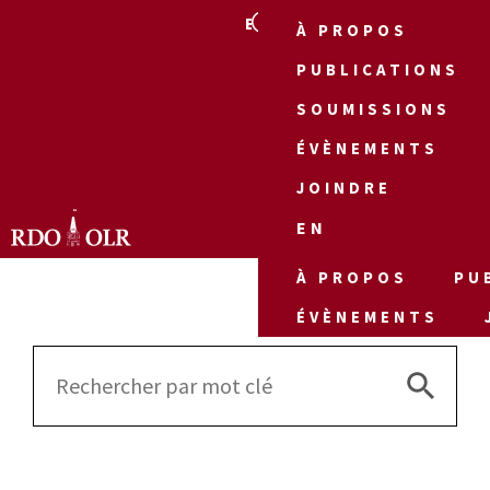
EN
À PROPOS
PUBLICATIONS
SOUMISSIONS
ÉVÈNEMENTS
JOINDRE
EN
À PROPOS
PU
ÉVÈNEMENTS
Search 
Search
for: