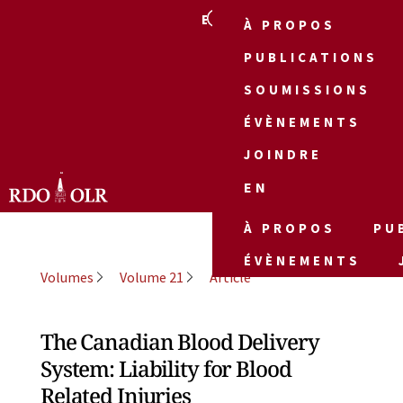
EN
À PROPOS
PUBLICATIONS
SOUMISSIONS
ÉVÈNEMENTS
JOINDRE
EN
À PROPOS
PU
ÉVÈNEMENTS
Volumes
Volume 21
Article
The Canadian Blood Delivery
System: Liability for Blood
Related Injuries