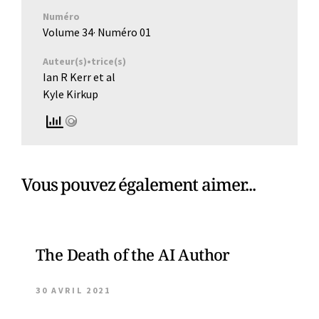
Numéro
Volume 34
· Numéro
01
Auteur(s)•trice(s)
Ian R Kerr et al
Kyle Kirkup
Vous pouvez également aimer...
The Death of the AI Author
30 AVRIL 2021