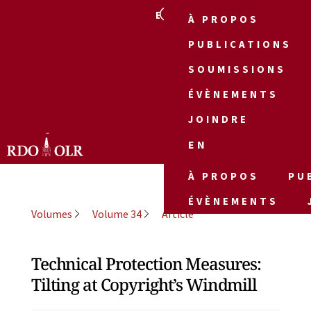
EN
À PROPOS
PUBLICATIONS
SOUMISSIONS
ÉVÈNEMENTS
JOINDRE
EN
À PROPOS
PU
ÉVÈNEMENTS
Volumes
Volume 34
Article
Technical Protection Measures:
Tilting at Copyright’s Windmill