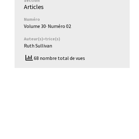
Section
Articles
Numéro
Volume 30
· Numéro
02
Auteur(s)•trice(s)
Ruth Sullivan
68 nombre total de vues