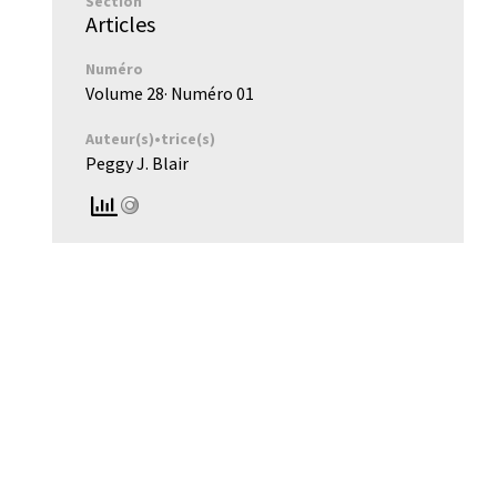
Section
Articles
Numéro
Volume 28
· Numéro
01
Auteur(s)•trice(s)
Peggy J. Blair