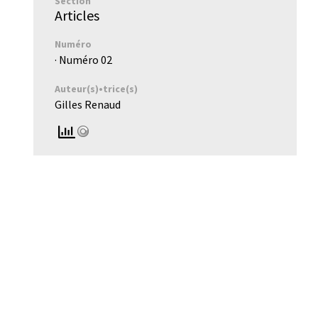
Section
Articles
Numéro
· Numéro
02
Auteur(s)•trice(s)
Gilles Renaud