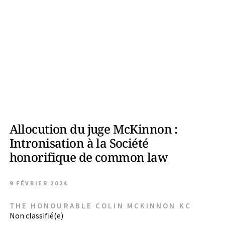
Allocution du juge McKinnon :
Intronisation à la Société
honorifique de common law
9 FÉVRIER 2024
THE HONOURABLE COLIN MCKINNON KC
Non classifié(e)