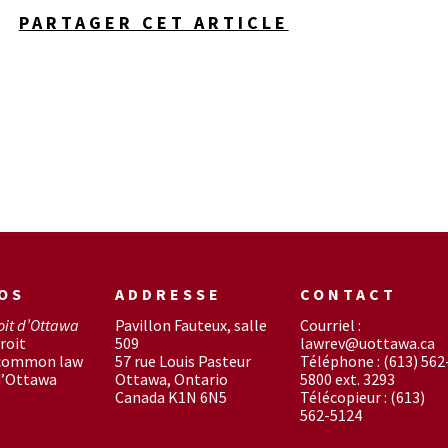
PARTAGER CET ARTICLE
OS
ADDRESSE
CONTACT
oit d’Ottawa
Pavillon Fauteux, salle
Courriel :
roit
509
lawrev@uottawa.ca
 common law
57 rue Louis Pasteur
Téléphone : (613) 562
d’Ottawa
Ottawa, Ontario
5800 ext. 3293
Canada K1N 6N5
Télécopieur : (613)
562-5124