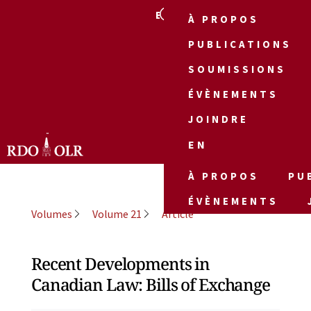
EN
À PROPOS
PUBLICATIONS
SOUMISSIONS
ÉVÈNEMENTS
JOINDRE
EN
À PROPOS
PU
ÉVÈNEMENTS
Volumes
Volume 21
Article
Recent Developments in
Canadian Law: Bills of Exchange