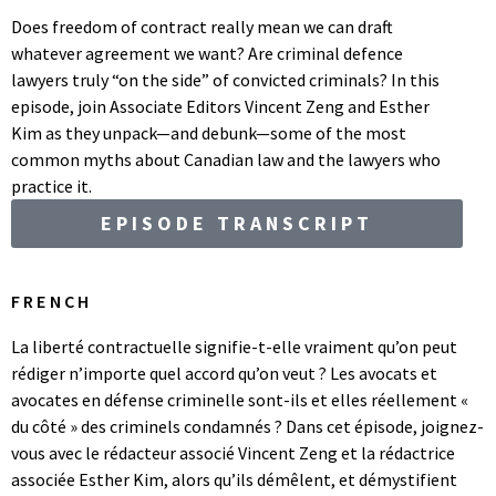
Does freedom of contract really mean we can draft
whatever agreement we want? Are criminal defence
lawyers truly “on the side” of convicted criminals? In this
episode, join Associate Editors Vincent Zeng and Esther
Kim as they unpack—and debunk—some of the most
common myths about Canadian law and the lawyers who
practice it.
EPISODE TRANSCRIPT
FRENCH
La liberté contractuelle signifie-t-elle vraiment qu’on peut
rédiger n’importe quel accord qu’on veut ? Les avocats
et
avocates
en défense criminelle sont-ils
et elles réellement «
du côté » des criminels condamnés ? Dans cet épisode, joignez-
vous avec le rédacteur associé Vincent Zeng et la rédactrice
associée Esther Kim, alors qu’ils démêlent, et démystifient