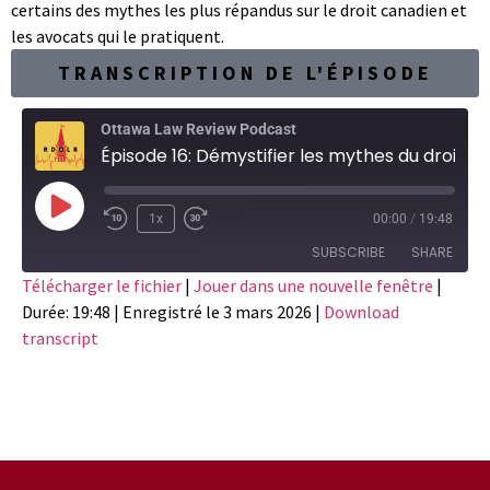
certains des mythes les plus répandus sur le droit canadien et
les avocats qui le pratiquent.
TRANSCRIPTION DE L'ÉPISODE
Ottawa Law Review Podcast
Épisode 16: Démystifier les mythes du droit canadien (partie I, anglais)
1x
00:00
/
19:48
SUBSCRIBE
SHARE
Télécharger le fichier
|
Jouer dans une nouvelle fenêtre
|
Durée: 19:48
|
Enregistré le 3 mars 2026
|
Download
SHARE
RSS FEED
transcript
LINK
EMBED