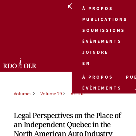
EN
À PROPOS
PUBLICATIONS
SOUMISSIONS
ÉVÈNEMENTS
JOINDRE
EN
À PROPOS
PU
ÉVÈNEMENTS
Volumes
Volume 29
Article
Legal Perspectives on the Place of
an Independent Quebec in the
North American Auto Industry