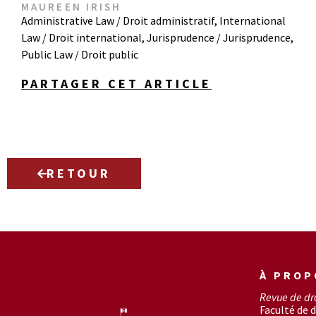
MAUREEN IRISH
Administrative Law / Droit administratif
,
International
Law / Droit international
,
Jurisprudence / Jurisprudence
,
Public Law / Droit public
PARTAGER CET ARTICLE
RETOUR
À PROP
Revue de dr
Faculté de d