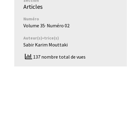
Section
Articles
Numéro
Volume 35
· Numéro
02
Auteur(s)•trice(s)
Sabir Karim Mouttaki
137 nombre total de vues