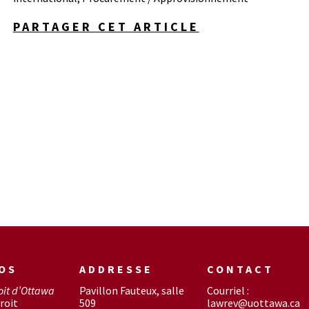
PARTAGER CET ARTICLE
OS
ADDRESSE
CONTACT
oit d’Ottawa
Pavillon Fauteux, salle
Courriel :
roit
509
lawrev@uottawa.ca