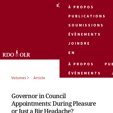
EN
À PROPOS
PUBLICATIONS
SOUMISSIONS
ÉVÈNEMENTS
JOINDRE
EN
À PROPOS
PU
ÉVÈNEMENTS
Volumes
Article
Governor in Council
Appointments: During Pleasure
or Just a Big Headache?