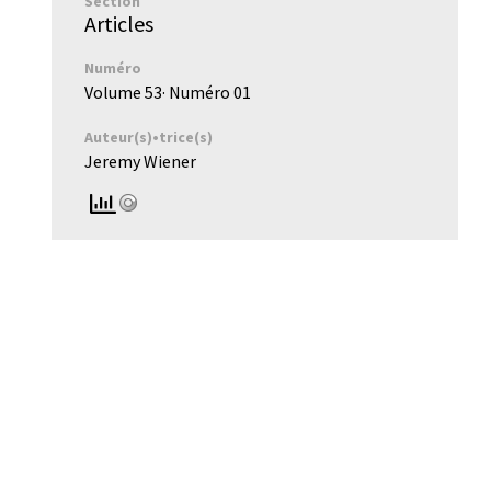
Section
Articles
Numéro
Volume 53
· Numéro
01
Auteur(s)•trice(s)
Jeremy Wiener