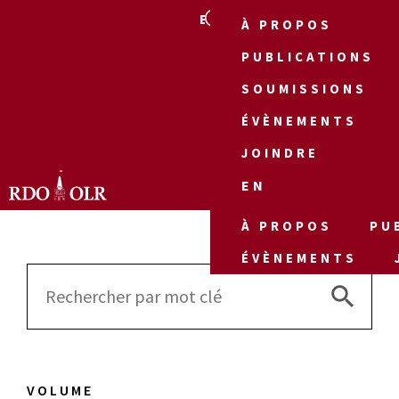
EN
À PROPOS
PUBLICATIONS
SOUMISSIONS
ÉVÈNEMENTS
JOINDRE
EN
À PROPOS
PU
ÉVÈNEMENTS
Search 
Search
for:
VOLUME