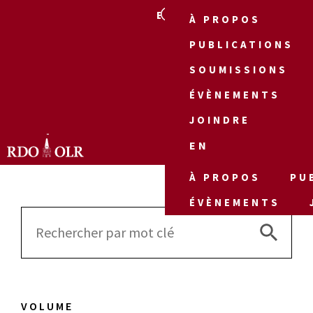
EN
À PROPOS
PUBLICATIONS
SOUMISSIONS
ÉVÈNEMENTS
JOINDRE
EN
À PROPOS
PU
ÉVÈNEMENTS
Search 
Search
for:
VOLUME