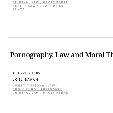
CRIMINAL LAW / DROIT PÉNAL
HEALTH LAW / DROIT DE LA
SANTÉ
Pornography, Law and Moral T
1 JANVIER 1985
JOEL BAKAN
CONSTITUTIONAL LAW /
DROIT CONSTITUTIONNEL
CRIMINAL LAW / DROIT PÉNAL