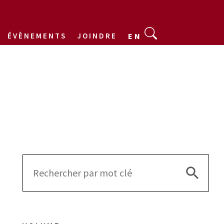
ÉVÈNEMENTS
JOINDRE
EN
Search 
Search
for: