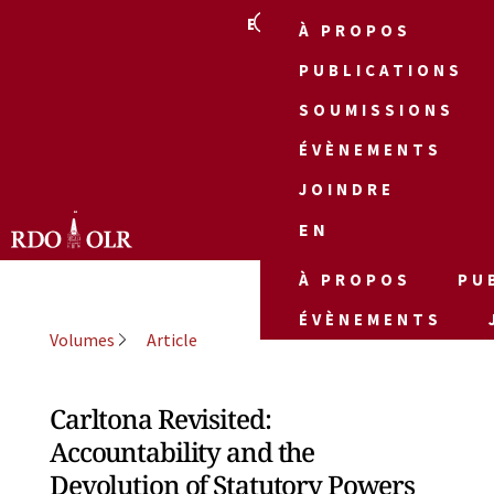
EN
À PROPOS
PUBLICATIONS
SOUMISSIONS
ÉVÈNEMENTS
JOINDRE
EN
À PROPOS
PU
ÉVÈNEMENTS
Volumes
Article
Carltona Revisited:
Accountability and the
Devolution of Statutory Powers