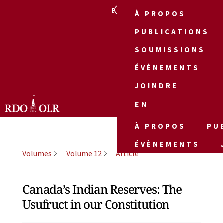
EN
À PROPOS
PUBLICATIONS
SOUMISSIONS
ÉVÈNEMENTS
JOINDRE
EN
À PROPOS
PU
ÉVÈNEMENTS
Volumes
Volume 12
Article
Canada’s Indian Reserves: The
Usufruct in our Constitution