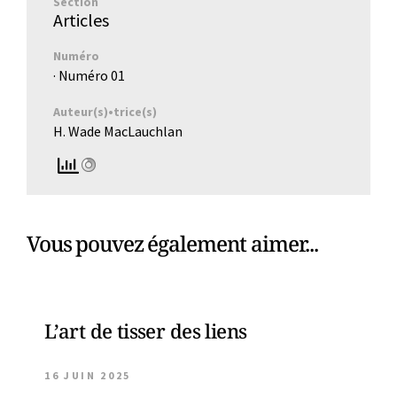
Section
Articles
Numéro
· Numéro
01
Auteur(s)•trice(s)
H. Wade MacLauchlan
Vous pouvez également aimer...
L’art de tisser des liens
16 JUIN 2025