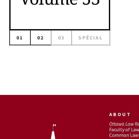
01
02
03
SPÉCIAL
ABOUT
Ottawa Law R
Faculty of La
Common Law 