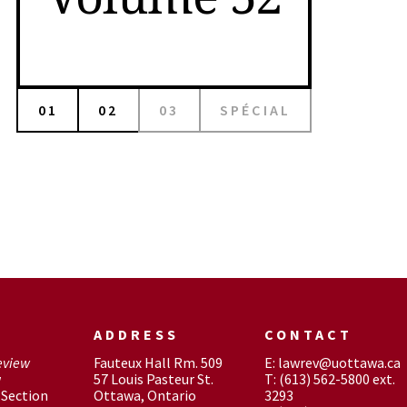
01
02
03
SPÉCIAL
ADDRESS
CONTACT
eview
Fauteux Hall Rm. 509
E: lawrev@uottawa.ca
w
57 Louis Pasteur St.
T: (613) 562-5800 ext.
Section
Ottawa, Ontario
3293