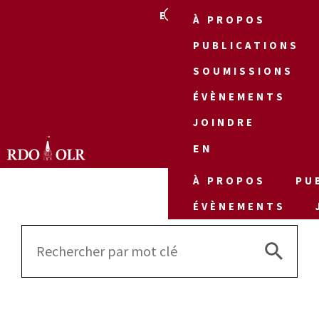
EN
À PROPOS
PUBLICATIONS
SOUMISSIONS
ÉVÈNEMENTS
JOINDRE
EN
À PROPOS
PU
ÉVÈNEMENTS
Search 
Search
for: