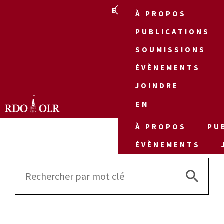
EN
À PROPOS
PUBLICATIONS
SOUMISSIONS
ÉVÈNEMENTS
JOINDRE
EN
À PROPOS
PU
ÉVÈNEMENTS
Search 
Search
for: