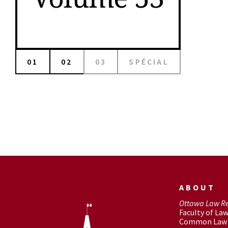
01
02
03
SPÉCIAL
ABOUT
Ottawa Law R
Faculty of La
Common Law 