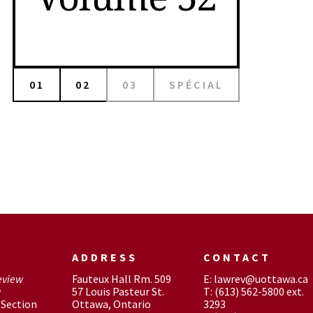
01
02
03
SPÉCIAL
ADDRESS
CONTACT
eview
Fauteux Hall Rm. 509
E: lawrev@uottawa.ca
w
57 Louis Pasteur St.
T: (613) 562-5800 ext.
Section
Ottawa, Ontario
3293