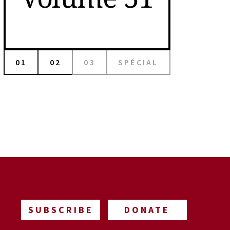
01
02
03
SPÉCIAL
SUBSCRIBE
DONATE