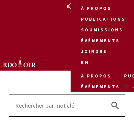
EN
À PROPOS
PUBLICATIONS
SOUMISSIONS
ÉVÈNEMENTS
JOINDRE
EN
À PROPOS
PU
ÉVÈNEMENTS
Search 
Search
for: