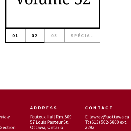
01
02
03
SPÉCIAL
ADDRESS
CONTACT
eview
Fauteux Hall Rm. 509
E: lawrev@uottawa.ca
w
57 Louis Pasteur St.
T: (613) 562-5800 ext.
Section
Ottawa, Ontario
3293