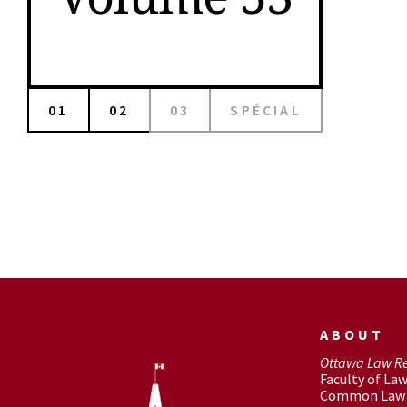
01
02
03
SPÉCIAL
ABOUT
Ottawa Law R
Faculty of La
Common Law 