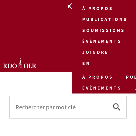
EN
À PROPOS
PUBLICATIONS
SOUMISSIONS
ÉVÈNEMENTS
JOINDRE
EN
À PROPOS
PU
ÉVÈNEMENTS
Search 
Search
for: